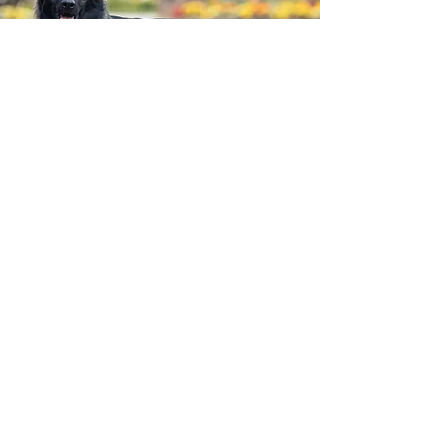
Photos et détails
© 2022 par Élevage du Pacte des Amazones. Créé avec
Wix.com